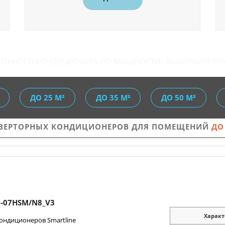
РТОРНОГО КОНДИЦИОНЕРА ПО МОЩНОСТИ - ВЫБИРАЙТЕ П
ДО 25 М²
ДО 35 М²
ДО 50 М²
ВЕРТОРНЫХ КОНДИЦИОНЕРОВ ДЛЯ ПОМЕЩЕНИЙ
ДО
I-07HSM/N8_V3
Характ
ондиционеров Smartline