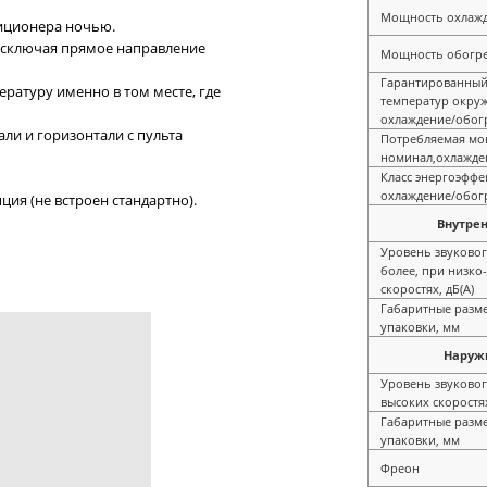
Мощность охлажд
иционера ночью.
 исключая прямое направление
Мощность обогре
Гарантированный
ратуру именно в том месте, где
температур окру
охлаждение/обог
али и горизонтали с пульта
Потребляемая мо
номинал,охлажде
Класс энергоэффе
охлаждение/обог
ия (не встроен стандартно).
Внутре
Уровень звуковог
более, при низко
скоростях, дБ(А)
Габаритные разм
упаковки, мм
Наруж
Уровень звуковог
высоких скоростях
Габаритные разм
упаковки, мм
Фреон