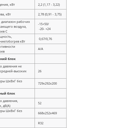
ения, кВт
2,2 (1,17 - 3,22)
ва, кВт
2,78 (0,91 - 3,75)
 диапазон рабочих
-15+50/
жающего воздуха,
-20- +24
рев С
щность,
0,67/0,76
ние/обогрев кВт
ктивности
А/А
рев
нний блок
о давления не
-средней-высоких
26
еры ШхВхГ без
729x292x200
ный блок
о давления,
52
, дБ(А)
еры ШхВхГ без
668x252х469
R32